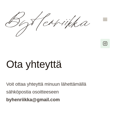
ByHenriikka
Siirry
sisältöön
Ota yhteyttä
Voit ottaa yhteyttä minuun lähettämällä
sähköpostia osoitteeseen
byhenriikka@gmail.com