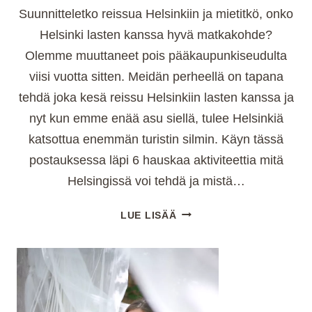
Suunnitteletko reissua Helsinkiin ja mietitkö, onko
Helsinki lasten kanssa hyvä matkakohde?
Olemme muuttaneet pois pääkaupunkiseudulta
viisi vuotta sitten. Meidän perheellä on tapana
tehdä joka kesä reissu Helsinkiin lasten kanssa ja
nyt kun emme enää asu siellä, tulee Helsinkiä
katsottua enemmän turistin silmin. Käyn tässä
postauksessa läpi 6 hauskaa aktiviteettia mitä
Helsingissä voi tehdä ja mistä…
HELSINKI
LUE LISÄÄ
LASTEN
KANSSA
(2025)
–
TOP
6