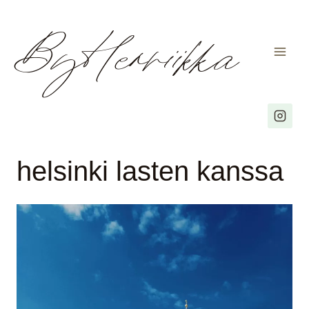
ByHenriikka
Siirry
sisältöön
helsinki lasten kanssa