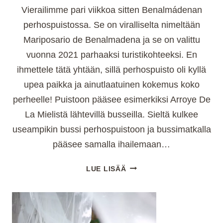
Vierailimme pari viikkoa sitten Benalmádenan
perhospuistossa. Se on viralliselta nimeltään
Mariposario de Benalmadena ja se on valittu
vuonna 2021 parhaaksi turistikohteeksi. En
ihmettele tätä yhtään, sillä perhospuisto oli kyllä
upea paikka ja ainutlaatuinen kokemus koko
perheelle! Puistoon pääsee esimerkiksi Arroye De
La Mielistä lähtevillä busseilla. Sieltä kulkee
useampikin bussi perhospuistoon ja bussimatkalla
pääsee samalla ihailemaan…
BENALMADENAN
LUE LISÄÄ
PERHOSPUISTO
(2025)
–
UPEA