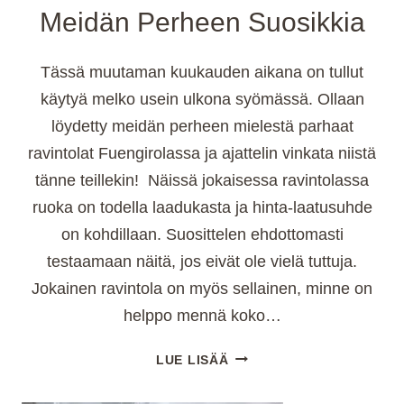
Meidän Perheen Suosikkia
Tässä muutaman kuukauden aikana on tullut
käytyä melko usein ulkona syömässä. Ollaan
löydetty meidän perheen mielestä parhaat
ravintolat Fuengirolassa ja ajattelin vinkata niistä
tänne teillekin! Näissä jokaisessa ravintolassa
ruoka on todella laadukasta ja hinta-laatusuhde
on kohdillaan. Suosittelen ehdottomasti
testaamaan näitä, jos eivät ole vielä tuttuja.
Jokainen ravintola on myös sellainen, minne on
helppo mennä koko…
PARHAAT
LUE LISÄÄ
RAVINTOLAT
FUENGIROLASSA