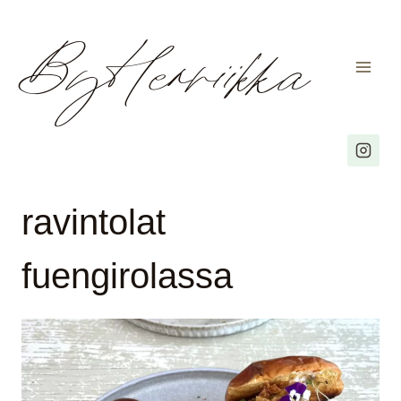
ByHenriikka
Siirry
sisältöön
ravintolat
fuengirolassa