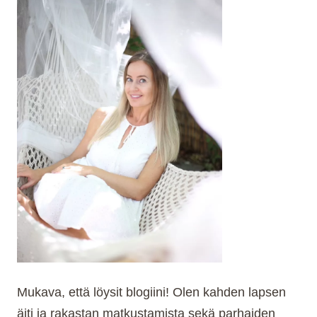
(2025)
–
TOP
5
MEIDÄN
PERHEEN
SUOSIKKIA
Mukava, että löysit blogiini! Olen kahden lapsen
äiti ja rakastan matkustamista sekä parhaiden