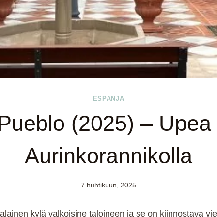
ESPANJA
ueblo (2025) – Upea 
Aurinkorannikolla
7 huhtikuun, 2025
ainen kylä valkoisine taloineen ja se on kiinnostava v