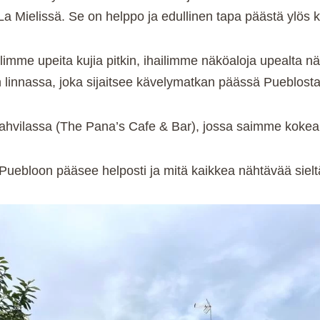
 Mielissä. Se on helppo ja edullinen tapa päästä ylös ky
limme upeita kujia pitkin, ihailimme näköaloja upealta nä
 linnassa, joka sijaitsee kävelymatkan päässä Pueblosta
ahvilassa (The Pana’s Cafe & Bar), jossa saimme kokea 
ebloon pääsee helposti ja mitä kaikkea nähtävää sieltä