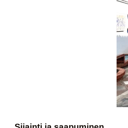
Sijainti ja saapuminen