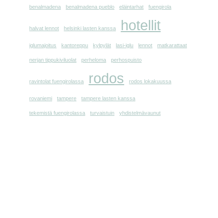
benalmadena
benalmadena pueblo
eläintarhat
fuengirola
hotellit
halvat lennot
helsinki lasten kanssa
iglumajoitus
kantoreppu
kylpylät
lasi-iglu
lennot
matkarattaat
nerjan tippukiviluolat
perheloma
perhospuisto
rodos
ravintolat fuengirolassa
rodos lokakuussa
rovaniemi
tampere
tampere lasten kanssa
tekemistä fuengirolassa
turvaistuin
yhdistelmävaunut