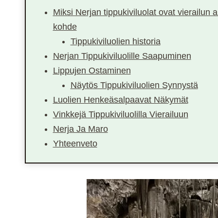
Miksi Nerjan tippukiviluolat ovat vierailun 
kohde
Tippukiviluolien historia
Nerjan Tippukiviluolille Saapuminen
Lippujen Ostaminen
Näytös Tippukiviluolien Synnystä
Luolien Henkeäsalpaavat Näkymät
Vinkkejä Tippukiviluolilla Vierailuun
Nerja Ja Maro
Yhteenveto