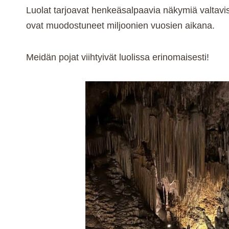
Luolat tarjoavat henkeäsalpaavia näkymiä valtavist
ovat muodostuneet miljoonien vuosien aikana.
Meidän pojat viihtyivät luolissa erinomaisesti!